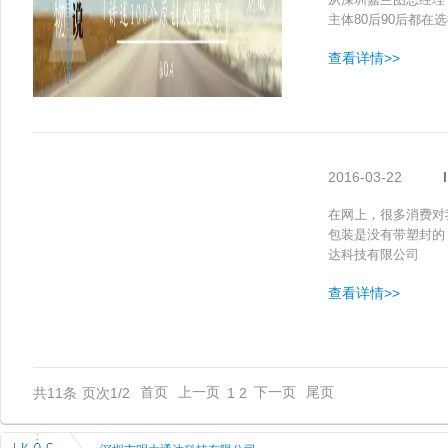
主体80后90后都在
查看详情>>
为。后来我们又从下
计事业部总经理按照
很多学工设的同学一
他，原本也真的打算
底被林老师的画震惊
2016
-
03
-
22
在他决心做工设后，
兰图，因为当时他不
在网上，很多消费对我们IK
的设计素材（主要那
包装是没有带塑封
是什么？流程应该是
达科技有限公司
是母亲，甲方就像是父
查看详情>>
共
11
条
页次1/2
首页
上一页
下一页
尾页
1
2