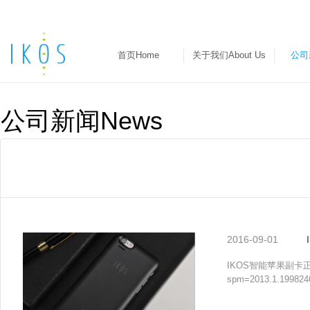
首页Home
关于我们About Us
公司
公司新闻News
2016
-
09
-
01
IKOS智能苹果副卡正在火
spm=2013.1.199824