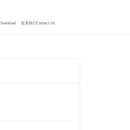
wnload
联系我们Contact Us
en