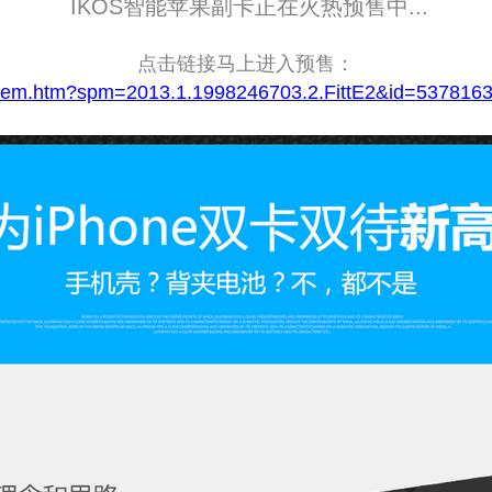
IKOS智能苹果副卡正在火热预售中...
点击链接马上进入预售：
m/item.htm?spm=2013.1.1998246703.2.FittE2&id=53781