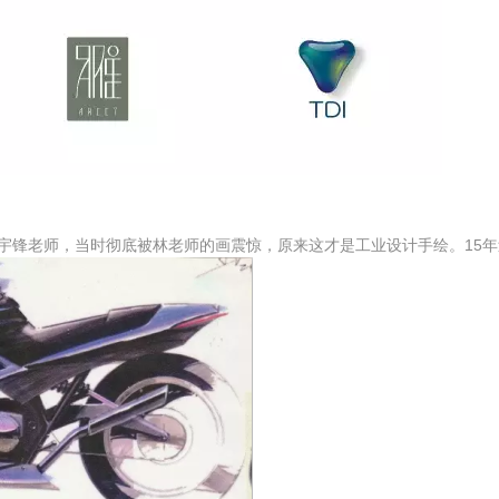
林宇锋老师，当时彻底被林老师的画震惊，原来这才是工业设计手绘。15