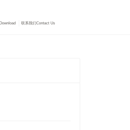
wnload
联系我们Contact Us
en