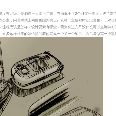
没有offer。便独自一人南下广东，在海豚干了2个月零一周后，进了
办公室，闲暇时就上网搜集国外的设计素材（主要那时还没普象），对信
？流程应该是怎样？设计要素有哪些？因为身边几乎没什么可以交流学习
。许多这样朴实的领悟指引着他完成一个又一个项目，而后每做完一个项